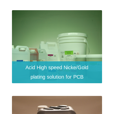
Acid High speed Nicke/Gold
plating solution for PCB