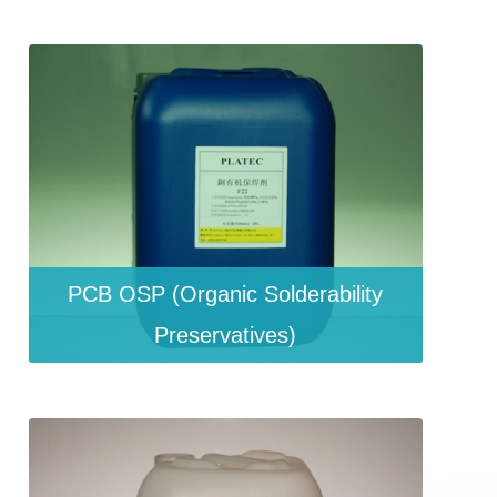
PCB OSP (Organic Solderability
Preservatives)