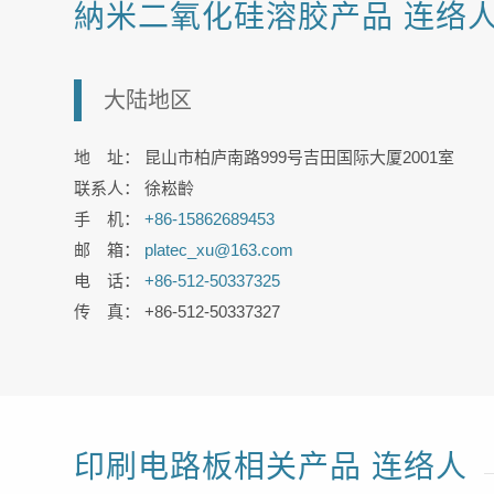
納米二氧化硅溶胶产品 连络
大陆地区
地 址： 昆山市柏庐南路999号吉田国际大厦2001室
联系人： 徐崧齡
手 机：
+86-15862689453
邮 箱：
platec_xu@163.com
电 话：
+86-512-50337325
传 真： +86-512-50337327
印刷电路板相关产品 连络人