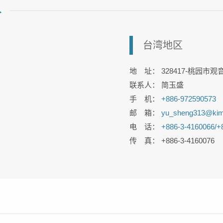
人
台湾地区
地 址： 328417-桃园市
联系人： 简玉盛
手 机：
+886-972590573
邮 箱：
yu_sheng313@ki
电 话：
+886-3-4160066/
+
传 真： +886-3-4160076