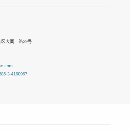
观音区大同二路29号
mo.com
886-3-4160067